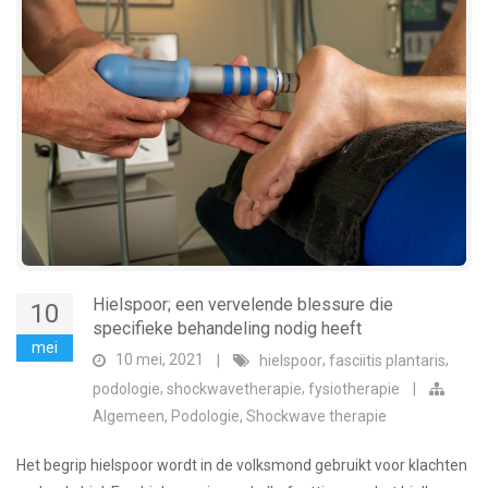
Hielspoor; een vervelende blessure die
10
specifieke behandeling nodig heeft
mei
10 mei, 2021
,
,
|
hielspoor
fasciitis plantaris
,
,
podologie
shockwavetherapie
fysiotherapie
|
,
,
Algemeen
Podologie
Shockwave therapie
Het begrip hielspoor wordt in de volksmond gebruikt voor klachten