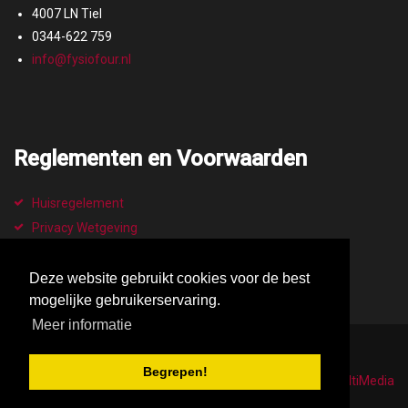
4007 LN Tiel
0344-622 759
info@fysiofour.nl
Reglementen en Voorwaarden
Huisregelement
Privacy Wetgeving
klachtenregeling
Betalingsvoorwaarden
Deze website gebruikt cookies voor de best
mogelijke gebruikerservaring.
Meer informatie
© 2026 FysioFour
Begrepen!
WebDesign & Fotografie:
Educo MultiMedia