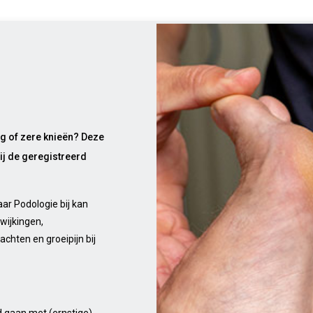
ug of zere knieën? Deze
bij de geregistreerd
ar Podologie bij kan
wijkingen,
chten en groeipijn bij
d gaan met (ernstige)