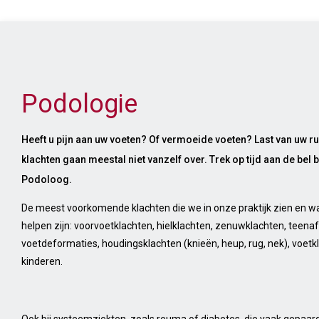
Podologie
Heeft u pijn aan uw voeten? Of vermoeide voeten? Last van uw r
klachten gaan meestal niet vanzelf over. Trek op tijd aan de bel 
Podoloog.
De meest voorkomende klachten die we in onze praktijk zien en wa
helpen zijn: voorvoetklachten, hielklachten, zenuwklachten, teenaf
voetdeformaties, houdingsklachten (knieën, heup, rug, nek), voetkla
kinderen.
Ook bij systeemziekten, zoals reuma of diabetes, die vaak gepaar