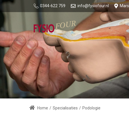
0344-622 759
info@fysiofour.nl
Marss
Home
/
Specialisaties
/
Podologie