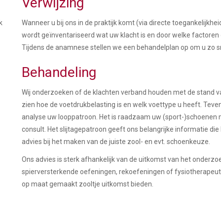
Verwijzing
k
Wanneer u bij ons in de praktijk komt (via directe toegankelijkheid
wordt geïnventariseerd wat uw klacht is en door welke factor
Tijdens de anamnese stellen we een behandelplan op om u zo snel
Behandeling
Wij onderzoeken of de klachten verband houden met de stand van
zien hoe de voetdrukbelasting is en welk voettype u heeft. Teve
analyse uw looppatroon. Het is raadzaam uw (sport-)schoenen m
consult. Het slijtagepatroon geeft ons belangrijke informatie die
advies bij het maken van de juiste zool- en evt. schoenkeuze.
Ons advies is sterk afhankelijk van de uitkomst van het onderzo
spierversterkende oefeningen, rekoefeningen of fysiotherapeutis
op maat gemaakt zooltje uitkomst bieden.