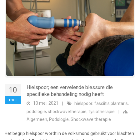
Hielspoor; een vervelende blessure die
10
specifieke behandeling nodig heeft
mei
10 mei, 2021
,
,
|
hielspoor
fasciitis plantaris
,
,
podologie
shockwavetherapie
fysiotherapie
|
,
,
Algemeen
Podologie
Shockwave therapie
Het begrip hielspoor wordt in de volksmond gebruikt voor klachten